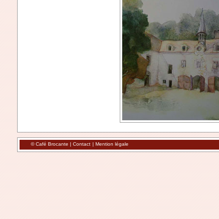
© Café Brocante |
Contact
|
Mention légale